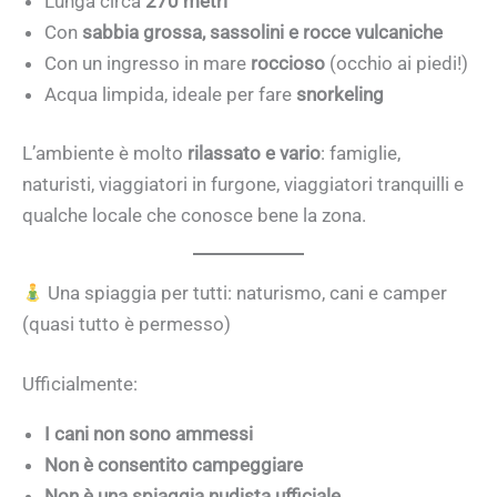
Lunga circa
270 metri
Con
sabbia grossa, sassolini e rocce vulcaniche
Con un ingresso in mare
roccioso
(occhio ai piedi!)
Acqua limpida, ideale per fare
snorkeling
L’ambiente è molto
rilassato e vario
: famiglie,
naturisti, viaggiatori in furgone, viaggiatori tranquilli e
qualche locale che conosce bene la zona.
Una spiaggia per tutti: naturismo, cani e camper
(quasi tutto è permesso)
Ufficialmente:
I cani non sono ammessi
Non è consentito campeggiare
Non è una spiaggia nudista ufficiale